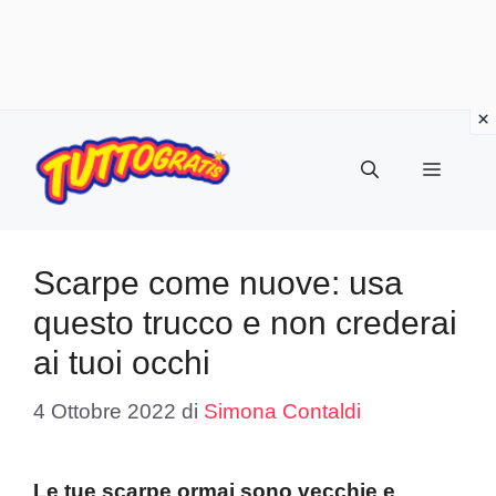
Vai
al
Menu
contenuto
Scarpe come nuove: usa
questo trucco e non crederai
ai tuoi occhi
4 Ottobre 2022
di
Simona Contaldi
Le tue scarpe ormai sono vecchie e