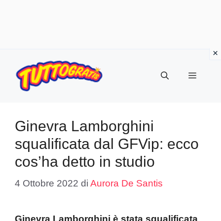
Vai
al
Menu
contenuto
Ginevra Lamborghini
squalificata dal GFVip: ecco
cos’ha detto in studio
4 Ottobre 2022
di
Aurora De Santis
Ginevra Lamborghini è stata squalificata