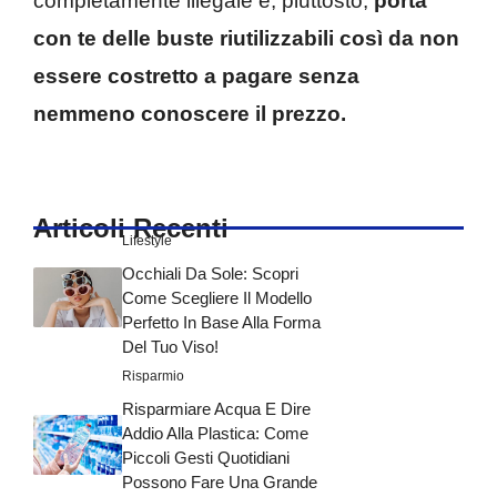
completamente illegale e, piuttosto,
porta
con te delle buste riutilizzabili così da non
essere costretto a pagare senza
nemmeno conoscere il prezzo.
Articoli Recenti
Lifestyle
Occhiali Da Sole: Scopri
Come Scegliere Il Modello
Perfetto In Base Alla Forma
Del Tuo Viso!
Risparmio
Risparmiare Acqua E Dire
Addio Alla Plastica: Come
Piccoli Gesti Quotidiani
Possono Fare Una Grande