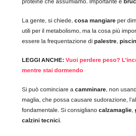
proteine che assumiamo. Importante è
bruc
La gente, si chiede,
cosa mangiare
per dim
utili per il metabolismo, ma la cosa più impor
essere la frequentazione di
palestre
,
pisci
LEGGI ANCHE:
Vuoi perdere peso? L’incr
mentre stai dormendo
Si può cominciare a
camminare
, non usand
maglia, che possa causare sudorazione, l’ab
fondamentale. Si consigliano
calzamaglie
,
calzini tecnici
.