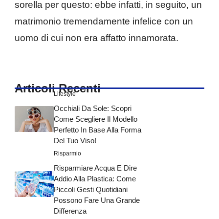
sorella per questo: ebbe infatti, in seguito, un
matrimonio tremendamente infelice con un
uomo di cui non era affatto innamorata.
Articoli Recenti
Lifestyle
Occhiali Da Sole: Scopri
Come Scegliere Il Modello
Perfetto In Base Alla Forma
Del Tuo Viso!
Risparmio
Risparmiare Acqua E Dire
Addio Alla Plastica: Come
Piccoli Gesti Quotidiani
Possono Fare Una Grande
Differenza