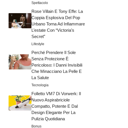
Spettacolo
Rose Villain E Tony Effe: La
Coppia Esplosiva Del Pop
Urbano Torna Ad Infiammare
L’estate Con “Victoria’s
Secret”
Lifestyle
Perché Prendere Il Sole
Senza Protezione È
Pericoloso: I Danni Invisibili
Che Minacciano La Pelle E
La Salute
Tecnologia
Folletto VM7 Di Vorwerk: Il
Nuovo Aspirabriciole
Compatto, Potente E Dal
Design Elegante Per La
Pulizia Quotidiana
Bonus