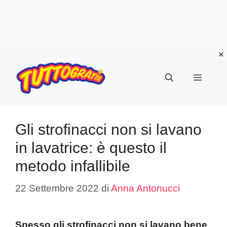
Vai
al
Menu
contenuto
Gli strofinacci non si lavano
in lavatrice: è questo il
metodo infallibile
22 Settembre 2022
di
Anna Antonucci
Spesso gli strofinacci non si lavano bene