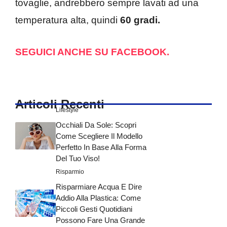
tovaglie, andrebbero sempre lavati ad una
temperatura alta, quindi
60 gradi.
SEGUICI ANCHE SU FACEBOOK.
Articoli Recenti
Lifestyle
Occhiali Da Sole: Scopri
Come Scegliere Il Modello
Perfetto In Base Alla Forma
Del Tuo Viso!
Risparmio
Risparmiare Acqua E Dire
Addio Alla Plastica: Come
Piccoli Gesti Quotidiani
Possono Fare Una Grande