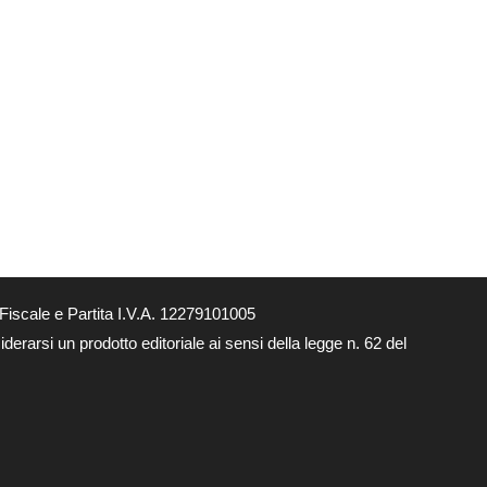
Fiscale e Partita I.V.A. 12279101005
derarsi un prodotto editoriale ai sensi della legge n. 62 del