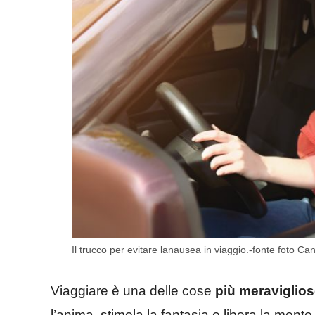
Il trucco per evitare lanausea in viaggio.-fonte foto Canv
Viaggiare è una delle cose
più meraviglio
l’anima, stimola la fantasia e libera la men