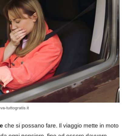
a-tuttogratis.it
se
che si possano fare. Il viaggio mette in moto
te da ogni pensiero, fino ad essere davvero