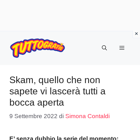
Vai
al
Menu
contenuto
Skam, quello che non
sapete vi lascerà tutti a
bocca aperta
9 Settembre 2022
di
Simona Contaldi
E’ senza dubbio la serie del momento: