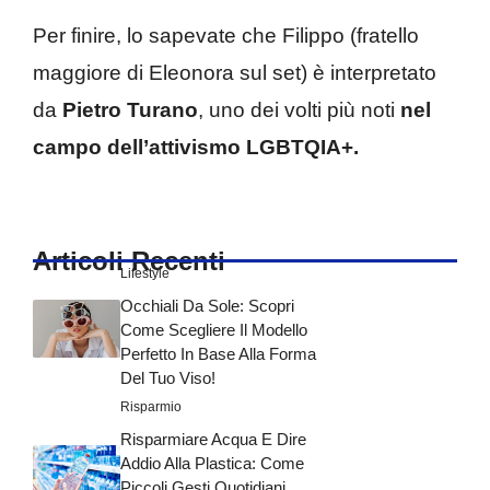
Per finire, lo sapevate che Filippo (fratello
maggiore di Eleonora sul set) è interpretato
da
Pietro Turano
, uno dei volti più noti
nel
campo dell’attivismo LGBTQIA+.
Articoli Recenti
Lifestyle
Occhiali Da Sole: Scopri
Come Scegliere Il Modello
Perfetto In Base Alla Forma
Del Tuo Viso!
Risparmio
Risparmiare Acqua E Dire
Addio Alla Plastica: Come
Piccoli Gesti Quotidiani