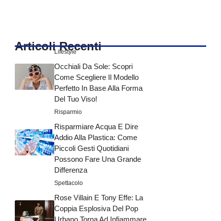
Articoli Recenti
Lifestyle
Occhiali Da Sole: Scopri
Come Scegliere Il Modello
Perfetto In Base Alla Forma
Del Tuo Viso!
Risparmio
Risparmiare Acqua E Dire
Addio Alla Plastica: Come
Piccoli Gesti Quotidiani
Possono Fare Una Grande
Differenza
Spettacolo
Rose Villain E Tony Effe: La
Coppia Esplosiva Del Pop
Urbano Torna Ad Infiammare