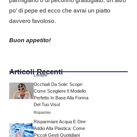
parmigiano o di pecorino grattugiato, un altro
po’ di pepe ed ecco che avrai un piatto
davvero favoloso.
Buon appetito!
Articoli Recenti
Lifestyle
Occhiali Da Sole: Scopri
Come Scegliere Il Modello
Perfetto In Base Alla Forma
Del Tuo Viso!
Risparmio
Risparmiare Acqua E Dire
Addio Alla Plastica: Come
Piccoli Gesti Quotidiani