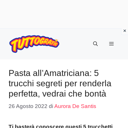
Vai
al
Menu
contenuto
Pasta all’Amatriciana: 5
trucchi segreti per renderla
perfetta, vedrai che bontà
26 Agosto 2022
di
Aurora De Santis
Ti basterà conoscere questi 5 trucchetti