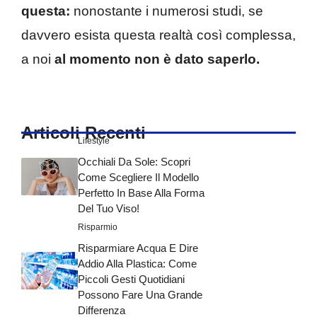
questa:
nonostante i numerosi studi, se
davvero esista questa realtà così complessa,
a noi
al momento non è dato saperlo.
Articoli Recenti
Lifestyle
Occhiali Da Sole: Scopri
Come Scegliere Il Modello
Perfetto In Base Alla Forma
Del Tuo Viso!
Risparmio
Risparmiare Acqua E Dire
Addio Alla Plastica: Come
Piccoli Gesti Quotidiani
Possono Fare Una Grande
Differenza