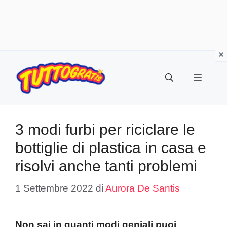
Vai
al
Menu
contenuto
3 modi furbi per riciclare le
bottiglie di plastica in casa e
risolvi anche tanti problemi
1 Settembre 2022
di
Aurora De Santis
Non sai in quanti modi geniali puoi