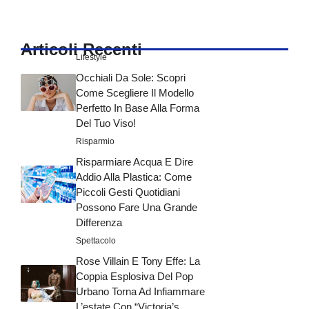
Articoli Recenti
Lifestyle
Occhiali Da Sole: Scopri
Come Scegliere Il Modello
Perfetto In Base Alla Forma
Del Tuo Viso!
Risparmio
Risparmiare Acqua E Dire
Addio Alla Plastica: Come
Piccoli Gesti Quotidiani
Possono Fare Una Grande
Differenza
Spettacolo
Rose Villain E Tony Effe: La
Coppia Esplosiva Del Pop
Urbano Torna Ad Infiammare
L’estate Con “Victoria’s