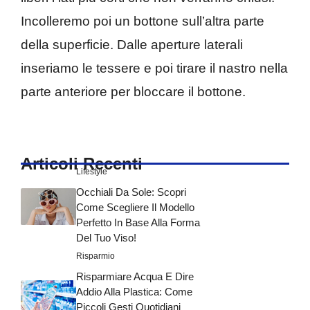
Incolleremo poi un bottone sull’altra parte
della superficie. Dalle aperture laterali
inseriamo le tessere e poi tirare il nastro nella
parte anteriore per bloccare il bottone.
Articoli Recenti
Lifestyle
Occhiali Da Sole: Scopri
Come Scegliere Il Modello
Perfetto In Base Alla Forma
Del Tuo Viso!
Risparmio
Risparmiare Acqua E Dire
Addio Alla Plastica: Come
Piccoli Gesti Quotidiani