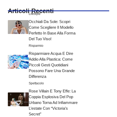
Articoli Recenti
Lifestyle
Occhiali Da Sole: Scopri
Come Scegliere Il Modello
Perfetto In Base Alla Forma
Del Tuo Viso!
Risparmio
Risparmiare Acqua E Dire
Addio Alla Plastica: Come
Piccoli Gesti Quotidiani
Possono Fare Una Grande
Differenza
Spettacolo
Rose Villain E Tony Effe: La
Coppia Esplosiva Del Pop
Urbano Torna Ad Infiammare
L’estate Con “Victoria’s
Secret”