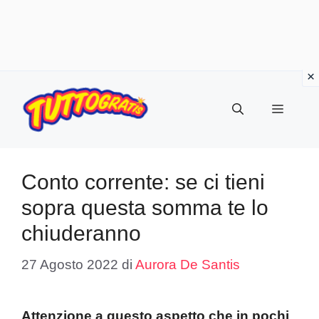
Vai
al
Menu
contenuto
Conto corrente: se ci tieni
sopra questa somma te lo
chiuderanno
27 Agosto 2022
di
Aurora De Santis
Attenzione a questo aspetto che in pochi