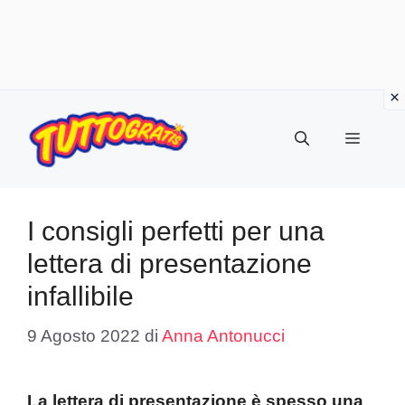
Vai
al
Menu
contenuto
I consigli perfetti per una
lettera di presentazione
infallibile
9 Agosto 2022
di
Anna Antonucci
La lettera di presentazione è spesso una