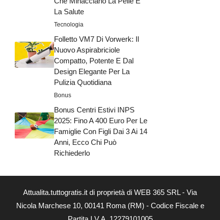
Che Minacciano La Pelle E
La Salute
Tecnologia
Folletto VM7 Di Vorwerk: Il
Nuovo Aspirabriciole
Compatto, Potente E Dal
Design Elegante Per La
Pulizia Quotidiana
Bonus
Bonus Centri Estivi INPS
2025: Fino A 400 Euro Per Le
Famiglie Con Figli Dai 3 Ai 14
Anni, Ecco Chi Può
Richiederlo
Attualita.tuttogratis.it di proprietà di WEB 365 SRL - Via
Nicola Marchese 10, 00141 Roma (RM) - Codice Fiscale e
Partita I.V.A. 12279101005