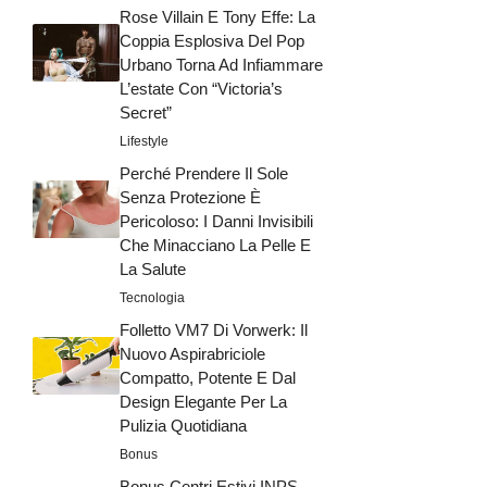
Rose Villain E Tony Effe: La
Coppia Esplosiva Del Pop
Urbano Torna Ad Infiammare
L’estate Con “Victoria’s
Secret”
Lifestyle
Perché Prendere Il Sole
Senza Protezione È
Pericoloso: I Danni Invisibili
Che Minacciano La Pelle E
La Salute
Tecnologia
Folletto VM7 Di Vorwerk: Il
Nuovo Aspirabriciole
Compatto, Potente E Dal
Design Elegante Per La
Pulizia Quotidiana
Bonus
Bonus Centri Estivi INPS