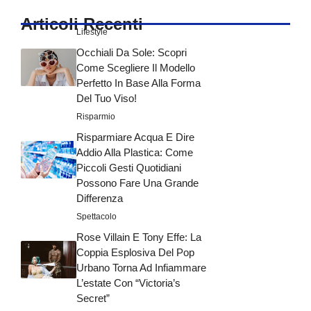
Articoli Recenti
Lifestyle
Occhiali Da Sole: Scopri
Come Scegliere Il Modello
Perfetto In Base Alla Forma
Del Tuo Viso!
Risparmio
Risparmiare Acqua E Dire
Addio Alla Plastica: Come
Piccoli Gesti Quotidiani
Possono Fare Una Grande
Differenza
Spettacolo
Rose Villain E Tony Effe: La
Coppia Esplosiva Del Pop
Urbano Torna Ad Infiammare
L’estate Con “Victoria’s
Secret”