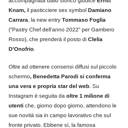
accompagnata dallo storico giudice
Ernst
Knam,
il pasticciere sex symbol
Damiano
Carrara
, la new entry
Tommaso Foglia
(“Pastry Chef dell’anno 2022” per Gambero
Rosso), che prenderà il posto di
Clelia
D’Onofrio
.
Oltre ad ottenere consensi diffusi sul piccolo
schermo
, Benedetta Parodi si conferma
una vera e propria star del web
. Su
Instagram è seguita da
oltre 1 milione di
utenti
che, giorno dopo giorno, attendono le
sue novità sia in campo lavorativo che sul
fronte privato. Ebbene sì, la famosa