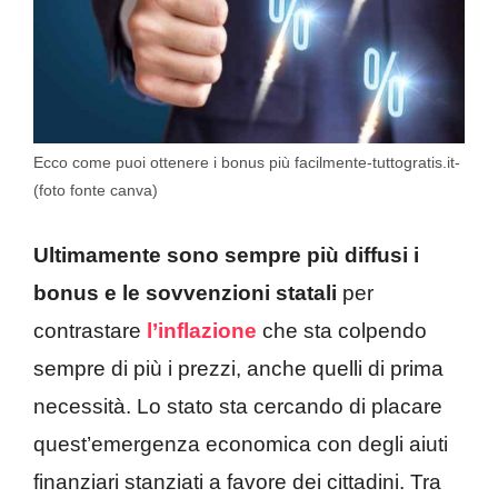
Ecco come puoi ottenere i bonus più facilmente-tuttogratis.it-
(foto fonte canva)
Ultimamente sono sempre più diffusi i
bonus e le sovvenzioni statali
per
contrastare
l’inflazione
che sta colpendo
sempre di più i prezzi, anche quelli di prima
necessità. Lo stato sta cercando di placare
quest’emergenza economica con degli aiuti
finanziari stanziati a favore dei cittadini. Tra