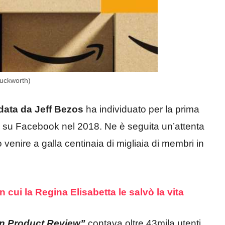
duckworth)
ata da Jeff Bezos
ha individuato per la prima
oni su Facebook nel 2018. Ne è seguita un’attenta
venire a galla centinaia di migliaia di membri in
n cui la Regina Elisabetta le salvò la vita
 Product Review”
contava oltre 43mila utenti