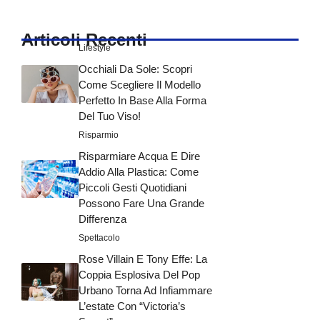
Articoli Recenti
Lifestyle
Occhiali Da Sole: Scopri
Come Scegliere Il Modello
Perfetto In Base Alla Forma
Del Tuo Viso!
Risparmio
Risparmiare Acqua E Dire
Addio Alla Plastica: Come
Piccoli Gesti Quotidiani
Possono Fare Una Grande
Differenza
Spettacolo
Rose Villain E Tony Effe: La
Coppia Esplosiva Del Pop
Urbano Torna Ad Infiammare
L’estate Con “Victoria’s