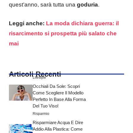
quest’anno, sarà tutta una
goduria
.
Leggi anche:
La moda dichiara guerra: il
risarcimento si prospetta più salato che
mai
Articoli Recenti
Lifestyle
Occhiali Da Sole: Scopri
Come Scegliere Il Modello
Perfetto In Base Alla Forma
Del Tuo Viso!
Risparmio
Risparmiare Acqua E Dire
Addio Alla Plastica: Come