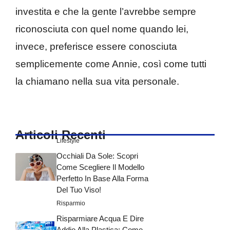
investita e che la gente l’avrebbe sempre
riconosciuta con quel nome quando lei,
invece, preferisce essere conosciuta
semplicemente come Annie, così come tutti
la chiamano nella sua vita personale.
Articoli Recenti
Lifestyle
Occhiali Da Sole: Scopri
Come Scegliere Il Modello
Perfetto In Base Alla Forma
Del Tuo Viso!
Risparmio
Risparmiare Acqua E Dire
Addio Alla Plastica: Come