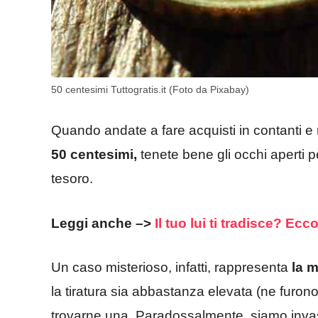
50 centesimi Tuttogratis.it (Foto da Pixabay)
Quando andate a fare acquisti in contanti e r
50 centesimi,
tenete bene gli occhi aperti 
tesoro.
Leggi anche –>
Il tuo lui ti tradisce? Ecc
Un caso misterioso, infatti, rappresenta
la 
la tiratura sia abbastanza elevata (ne furon
trovarne una. Paradossalmente, siamo invas