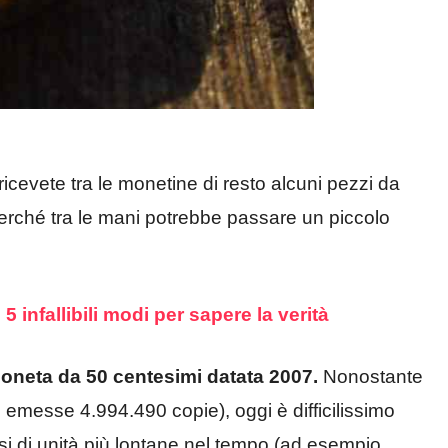
icevete tra le monetine di resto alcuni pezzi da
perché tra le mani potrebbe passare un piccolo
o 5 infallibili modi per sapere la verità
moneta da 50 centesimi datata 2007.
Nonostante
o emesse 4.994.490 copie), oggi è difficilissimo
i di unità più lontane nel tempo (ad esempio