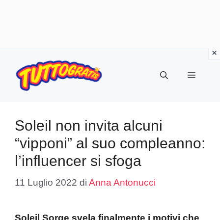
Vai
al
Menu
contenuto
Soleil non invita alcuni
“vipponi” al suo compleanno:
l’influencer si sfoga
11 Luglio 2022
di
Anna Antonucci
Soleil Sorge svela finalmente i motivi che