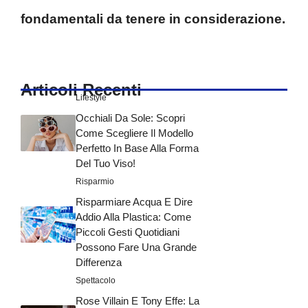
fondamentali da tenere in considerazione.
Articoli Recenti
Lifestyle
Occhiali Da Sole: Scopri
Come Scegliere Il Modello
Perfetto In Base Alla Forma
Del Tuo Viso!
Risparmio
Risparmiare Acqua E Dire
Addio Alla Plastica: Come
Piccoli Gesti Quotidiani
Possono Fare Una Grande
Differenza
Spettacolo
Rose Villain E Tony Effe: La