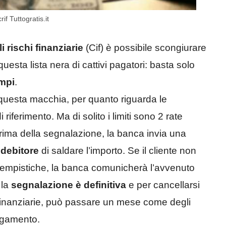
f Tuttogratis.it
i rischi finanziarie
(Cif) è possibile scongiurare
esta lista nera di cattivi pagatori: basta solo
empi
.
 questa macchia, per quanto riguarda le
i riferimento. Ma di solito i limiti sono 2 rate
rima della segnalazione, la banca invia una
l
debitore
di saldare l’importo. Se il cliente non
e tempistiche, la banca comunicherà l’avvenuto
 la
segnalazione è definitiva
e per cancellarsi
finanziarie, può passare un mese come degli
pagamento.