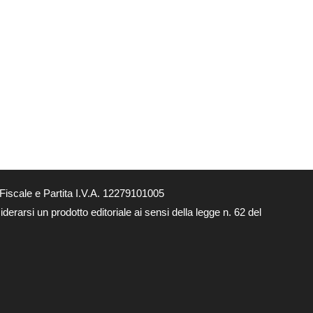
Fiscale e Partita I.V.A. 12279101005
derarsi un prodotto editoriale ai sensi della legge n. 62 del