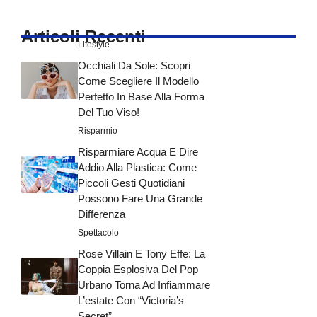
Articoli Recenti
Lifestyle
Occhiali Da Sole: Scopri
Come Scegliere Il Modello
Perfetto In Base Alla Forma
Del Tuo Viso!
Risparmio
Risparmiare Acqua E Dire
Addio Alla Plastica: Come
Piccoli Gesti Quotidiani
Possono Fare Una Grande
Differenza
Spettacolo
Rose Villain E Tony Effe: La
Coppia Esplosiva Del Pop
Urbano Torna Ad Infiammare
L’estate Con “Victoria’s
Secret”