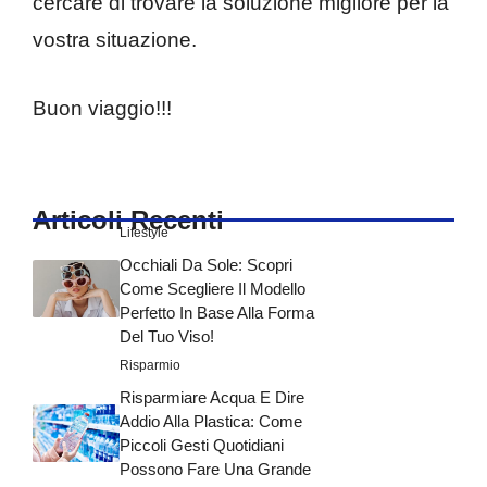
cercare di trovare la soluzione migliore per la
vostra situazione.
Buon viaggio!!!
Articoli Recenti
Lifestyle
Occhiali Da Sole: Scopri
Come Scegliere Il Modello
Perfetto In Base Alla Forma
Del Tuo Viso!
Risparmio
Risparmiare Acqua E Dire
Addio Alla Plastica: Come
Piccoli Gesti Quotidiani
Possono Fare Una Grande