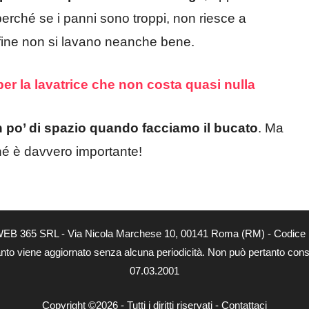
rché se i panni sono troppi, non riesce a
fine non si lavano neanche bene.
per la lavatrice che non costa quasi nulla
un po’ di spazio quando facciamo il bucato
. Ma
ché è davvero importante!
tà di WEB 365 SRL - Via Nicola Marchese 10, 00141 Roma (RM) - Codice 
 quanto viene aggiornato senza alcuna periodicità. Non può pertanto consi
07.03.2001
Copyright ©2026 - Tutti i diritti riservati -
Contattaci