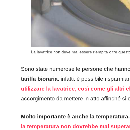
La lavatrice non deve mai essere riempita oltre qu
Sono state numerose le persone che hanno add
tariffa bioraria
, infatti, è possibile risparm
utilizzare la lavatrice, così come gli altri 
accorgimento da mettere in atto affinché si
Molto importante è anche la temperatura.
la temperatura non dovrebbe mai superare