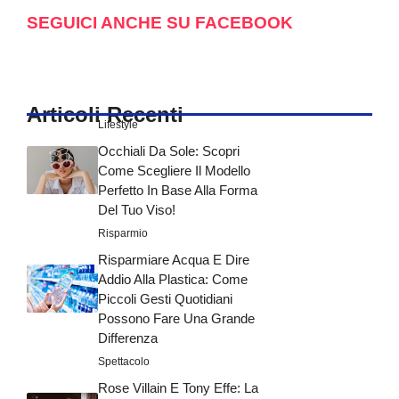
SEGUICI ANCHE SU FACEBOOK
Articoli Recenti
Lifestyle
Occhiali Da Sole: Scopri
Come Scegliere Il Modello
Perfetto In Base Alla Forma
Del Tuo Viso!
Risparmio
Risparmiare Acqua E Dire
Addio Alla Plastica: Come
Piccoli Gesti Quotidiani
Possono Fare Una Grande
Differenza
Spettacolo
Rose Villain E Tony Effe: La