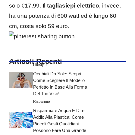
solo €17,99.
Il tagliasiepi elettrico,
invece,
ha una potenza di 600 watt ed è lungo 60
cm, costa solo 59 euro.
Articoli Recenti
Lifestyle
Occhiali Da Sole: Scopri
Come Scegliere Il Modello
Perfetto In Base Alla Forma
Del Tuo Viso!
Risparmio
Risparmiare Acqua E Dire
Addio Alla Plastica: Come
Piccoli Gesti Quotidiani
Possono Fare Una Grande