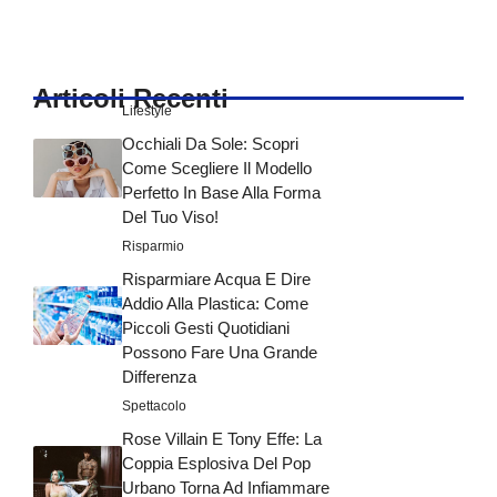
Articoli Recenti
Lifestyle
Occhiali Da Sole: Scopri
Come Scegliere Il Modello
Perfetto In Base Alla Forma
Del Tuo Viso!
Risparmio
Risparmiare Acqua E Dire
Addio Alla Plastica: Come
Piccoli Gesti Quotidiani
Possono Fare Una Grande
Differenza
Spettacolo
Rose Villain E Tony Effe: La
Coppia Esplosiva Del Pop
Urbano Torna Ad Infiammare