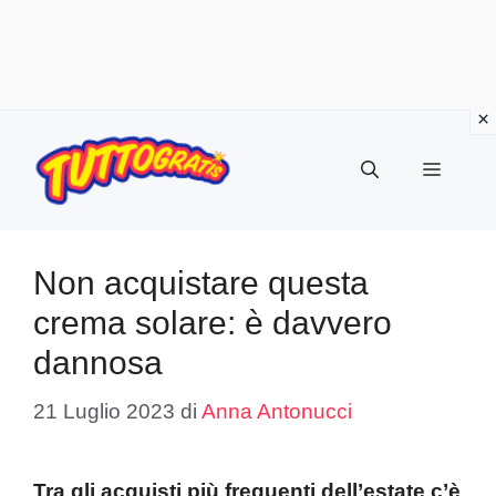
Vai
al
Menu
contenuto
Non acquistare questa
crema solare: è davvero
dannosa
21 Luglio 2023
di
Anna Antonucci
Tra gli acquisti più frequenti dell’estate c’è