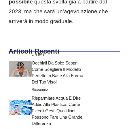
possibile
questa svolta già a partire dal
2023, ma che sarà un’agevolazione che
arriverà in modo graduale.
Articoli Recenti
Lifestyle
Occhiali Da Sole: Scopri
Come Scegliere Il Modello
Perfetto In Base Alla Forma
Del Tuo Viso!
Risparmio
Risparmiare Acqua E Dire
Addio Alla Plastica: Come
Piccoli Gesti Quotidiani
Possono Fare Una Grande
Differenza