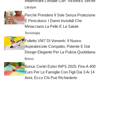
Infiammare L’estate Con “Victoria’s Secret”
Lifestyle
Perché Prendere Il Sole Senza Protezione
È Pericoloso: I Danni Invisibili Che
Minacciano La Pelle E La Salute
Tecnologia
Folletto VM7 Di Vorwerk: Il Nuovo
Aspirabriciole Compatto, Potente E Dal
Design Elegante Per La Pulizia Quotidiana
Bonus
Bonus Centri Estivi INPS 2025: Fino A 400
Euro Per Le Famiglie Con Figli Dai 3 Ai 14
Anni, Ecco Chi Può Richiederlo