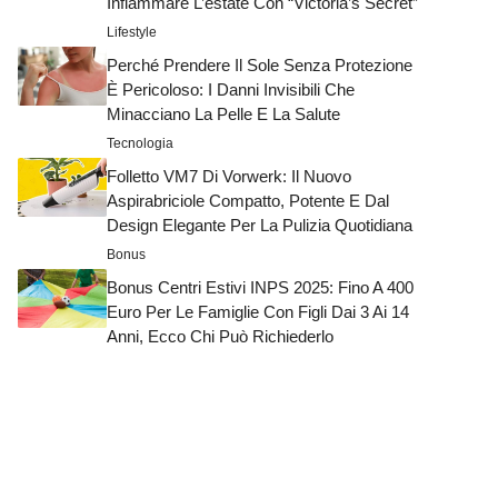
Infiammare L’estate Con “Victoria’s Secret”
Lifestyle
Perché Prendere Il Sole Senza Protezione
È Pericoloso: I Danni Invisibili Che
Minacciano La Pelle E La Salute
Tecnologia
Folletto VM7 Di Vorwerk: Il Nuovo
Aspirabriciole Compatto, Potente E Dal
Design Elegante Per La Pulizia Quotidiana
Bonus
Bonus Centri Estivi INPS 2025: Fino A 400
Euro Per Le Famiglie Con Figli Dai 3 Ai 14
Anni, Ecco Chi Può Richiederlo