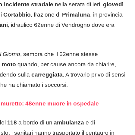
 incidente stradale
nella serata di ieri,
giovedì
di
Cortabbio
, frazione di
Primaluna
, in provincia
ani
, idraulico 62enne di Vendrogno dove era
Il Giorno
, sembra che il 62enne stesse
a
moto
quando, per cause ancora da chiarire,
cadendo sulla
carreggiata
. A trovarlo privo di sensi
he ha chiamato i soccorsi.
n muretto: 48enne muore in ospedale
el
118
a bordo di un’
ambulanza
e di
to, i sanitari hanno trasportato il centauro in