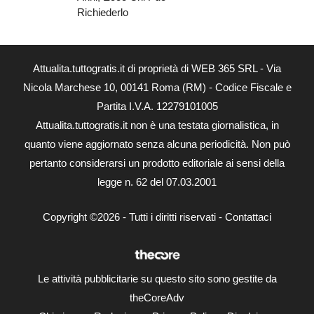
Richiederlo
Attualita.tuttogratis.it di proprietà di WEB 365 SRL - Via
Nicola Marchese 10, 00141 Roma (RM) - Codice Fiscale e
Partita I.V.A. 12279101005
Attualita.tuttogratis.it non è una testata giornalistica, in
quanto viene aggiornato senza alcuna periodicità. Non può
pertanto considerarsi un prodotto editoriale ai sensi della
legge n. 62 del 07.03.2001
Copyright ©2026 - Tutti i diritti riservati -
Contattaci
Le attività pubblicitarie su questo sito sono gestite da
theCoreAdv