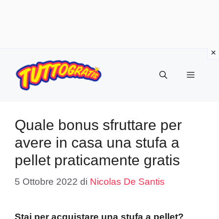
Vai
al
Menu
contenuto
Quale bonus sfruttare per
avere in casa una stufa a
pellet praticamente gratis
5 Ottobre 2022
di
Nicolas De Santis
Stai per acquistare una stufa a pellet?