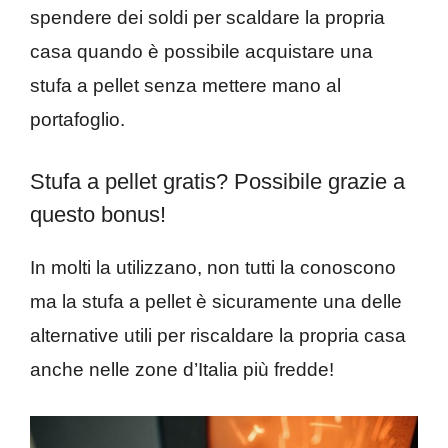
spendere dei soldi per scaldare la propria
casa quando è possibile acquistare una
stufa a pellet senza mettere mano al
portafoglio.
Stufa a pellet gratis? Possibile grazie a
questo bonus!
In molti la utilizzano, non tutti la conoscono
ma la stufa a pellet è sicuramente una delle
alternative utili per riscaldare la propria casa
anche nelle zone d’Italia più fredde!