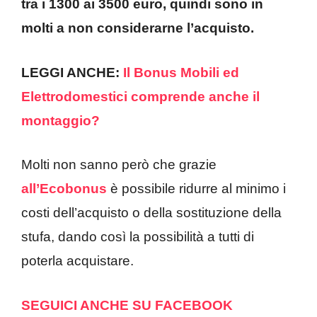
tra i 1300 ai 3500 euro, quindi sono in
molti a non considerarne l’acquisto.
LEGGI ANCHE:
Il Bonus Mobili ed
Elettrodomestici comprende anche il
montaggio?
Molti non sanno però che grazie
all’Ecobonus
è possibile ridurre al minimo i
costi dell’acquisto o della sostituzione della
stufa, dando così la possibilità a tutti di
poterla acquistare.
SEGUICI ANCHE SU FACEBOOK