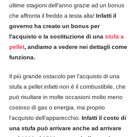
ultime stagioni dell’anno grazie ad un bonus
che affronta il freddo a testa alta!
Infatti il
governo ha creato un bonus per
l’acquisto o la sostituzione di una
stufa a
pellet
, andiamo a vedere nei dettagli come
funziona.
Il più grande ostacolo per l’acquisto di una
stufa a pellet infatti non è il combustibile, che
può risultare in molte occasioni molto meno
costoso di gas o energia, ma proprio
l’acquisto dell’apparecchio.
Infatti il costo di
una stufa può arrivare anche ad arrivare