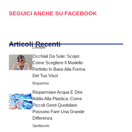
SEGUICI ANCHE SU FACEBOOK
Articoli Recenti
Lifestyle
Occhiali Da Sole: Scopri
Come Scegliere Il Modello
Perfetto In Base Alla Forma
Del Tuo Viso!
Risparmio
Risparmiare Acqua E Dire
Addio Alla Plastica: Come
Piccoli Gesti Quotidiani
Possono Fare Una Grande
Differenza
Spettacolo