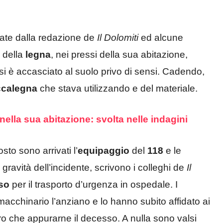
rtate dalla redazione de
Il Dolomiti
ed alcune
e della
legna
, nei pressi della sua abitazione,
i è accasciato al suolo privo di sensi. Cadendo,
calegna
che stava utilizzando e del materiale.
nella sua abitazione: svolta nelle indagini
sto sono arrivati l’
equipaggio
del
118
e le
 gravità dell’incidente, scrivono i colleghi de
Il
so
per il trasporto d’urgenza in ospedale. I
macchinario l’anziano e lo hanno subito affidato ai
tro che appurarne il decesso. A nulla sono valsi