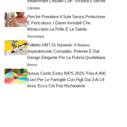
Infiammare L’estate Con “Victoria’s Secret”
Lifestyle
Perché Prendere Il Sole Senza Protezione
È Pericoloso: I Danni Invisibili Che
Minacciano La Pelle E La Salute
Tecnologia
Folletto VM7 Di Vorwerk: Il Nuovo
Aspirabriciole Compatto, Potente E Dal
Design Elegante Per La Pulizia Quotidiana
Bonus
Bonus Centri Estivi INPS 2025: Fino A 400
Euro Per Le Famiglie Con Figli Dai 3 Ai 14
Anni, Ecco Chi Può Richiederlo