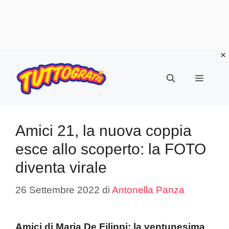
Vai
al
Menu
contenuto
Amici 21, la nuova coppia
esce allo scoperto: la FOTO
diventa virale
26 Settembre 2022
di
Antonella Panza
Amici di Maria De Filippi: la ventunesima