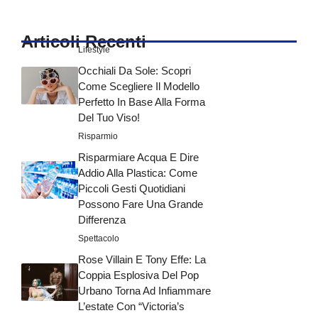
Articoli Recenti
Lifestyle
Occhiali Da Sole: Scopri
Come Scegliere Il Modello
Perfetto In Base Alla Forma
Del Tuo Viso!
Risparmio
Risparmiare Acqua E Dire
Addio Alla Plastica: Come
Piccoli Gesti Quotidiani
Possono Fare Una Grande
Differenza
Spettacolo
Rose Villain E Tony Effe: La
Coppia Esplosiva Del Pop
Urbano Torna Ad Infiammare
L’estate Con “Victoria’s