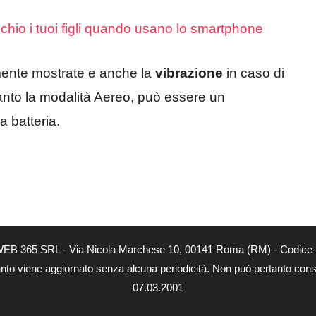
cchio i tuoi figli quando usano lo smartphone
ente mostrate e anche la
vibrazione
in caso di
anto la modalità Aereo, può essere un
a batteria.
tà di WEB 365 SRL - Via Nicola Marchese 10, 00141 Roma (RM) - Codice 
 quanto viene aggiornato senza alcuna periodicità. Non può pertanto consi
07.03.2001