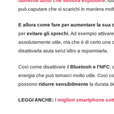
talmente tanto che sembra esplodere
, tu
può caputare che si scarichi in maniera mol
E allora come fare per aumentare la sua 
per
evitare gli sprechi
. Ad esempio attivare
assolutamente utile, ma che è di certo una 
disattivarla aiuta senz’altro a risparmiarla.
Così come disattivare il
Bluetooh e l’NFC
:
energia che può tornarci molto utile. Così com
possono
ridurre sensibilmente
la durata d
LEGGI ANCHE:
I migliori smartphone sot