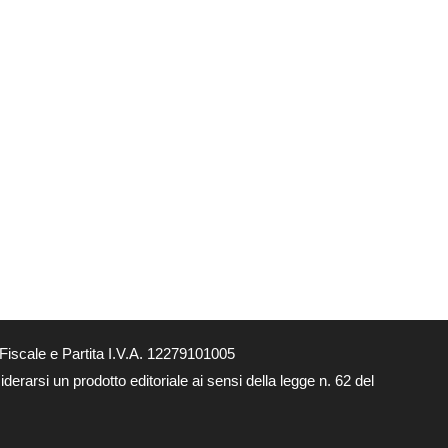
Fiscale e Partita I.V.A. 12279101005
derarsi un prodotto editoriale ai sensi della legge n. 62 del