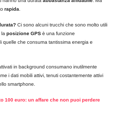
tti hanno una durata
abbastanza affidabile
. Ma
to
rapida
.
durata?
Ci sono alcuni trucchi che sono molto utili
 la
posizione GPS
è una funzione
di quelle che consuma tantissima energia e
 attivati in background consumano inutilmente
e i dati mobili attivi, tenuti costantemente attivi
ello smartphone.
to 100 euro: un affare che non puoi perdere