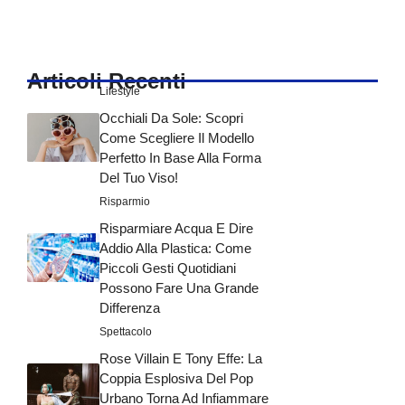
Articoli Recenti
Lifestyle
Occhiali Da Sole: Scopri
Come Scegliere Il Modello
Perfetto In Base Alla Forma
Del Tuo Viso!
Risparmio
Risparmiare Acqua E Dire
Addio Alla Plastica: Come
Piccoli Gesti Quotidiani
Possono Fare Una Grande
Differenza
Spettacolo
Rose Villain E Tony Effe: La
Coppia Esplosiva Del Pop
Urbano Torna Ad Infiammare