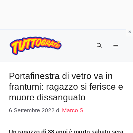
Vai
al
Menu
contenuto
Portafinestra di vetro va in
frantumi: ragazzo si ferisce e
muore dissanguato
6 Settembre 2022
di
Marco S
Un ragazzo di 33 anni è morto sabato sera