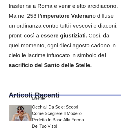
trasferirsi a Roma e venir eletto arcidiacono.
Ma nel 258
l’imperatore Valerian
o diffuse
un ordinanza contro tutti i vescovi e diaconi,
pronti così a
essere giustiziati.
Così, da
quel momento, ogni dieci agosto cadono in
cielo le lacrime infuocato in simbolo de
l
sacrificio del Santo delle Stelle.
Articoli Recenti
Lifestyle
Occhiali Da Sole: Scopri
Come Scegliere Il Modello
Perfetto In Base Alla Forma
Del Tuo Viso!