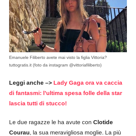
Emanuele Filiberto avete mai visto la figlia Vittoria?
tuttogratis.it (foto da instagram @vittoriafiliberto)
Leggi anche –>
Lady Gaga ora va caccia
di fantasmi: l’ultima spesa folle della star
lascia tutti di stucco!
Le due ragazze le ha avute con
Clotide
Courau
, la sua meravigliosa moglie. La più