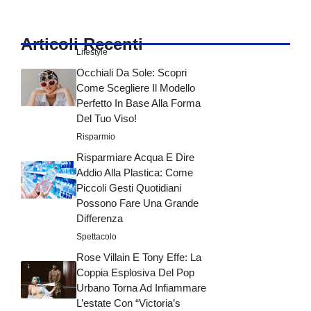
Articoli Recenti
Lifestyle
Occhiali Da Sole: Scopri
Come Scegliere Il Modello
Perfetto In Base Alla Forma
Del Tuo Viso!
Risparmio
Risparmiare Acqua E Dire
Addio Alla Plastica: Come
Piccoli Gesti Quotidiani
Possono Fare Una Grande
Differenza
Spettacolo
Rose Villain E Tony Effe: La
Coppia Esplosiva Del Pop
Urbano Torna Ad Infiammare
L’estate Con “Victoria’s