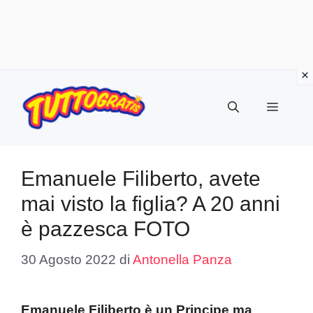
Vai
al
Menu
contenuto
Emanuele Filiberto, avete
mai visto la figlia? A 20 anni
è pazzesca FOTO
30 Agosto 2022
di
Antonella Panza
Emanuele Filiberto è un Principe ma