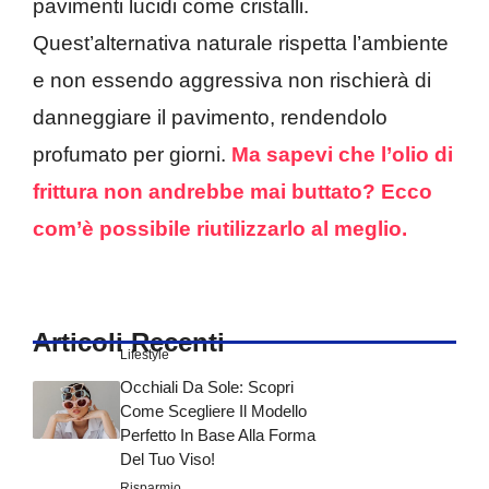
pavimenti lucidi come cristalli.
Quest’alternativa naturale rispetta l’ambiente
e non essendo aggressiva non rischierà di
danneggiare il pavimento, rendendolo
profumato per giorni.
Ma sapevi che l’olio di
frittura non andrebbe mai buttato? Ecco
com’è possibile riutilizzarlo al meglio.
Articoli Recenti
Lifestyle
Occhiali Da Sole: Scopri
Come Scegliere Il Modello
Perfetto In Base Alla Forma
Del Tuo Viso!
Risparmio