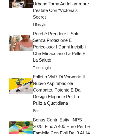
Urbano Torna Ad Infiammare
L’estate Con “Victoria’s
Secret”
Lifestyle
Perché Prendere Il Sole
Senza Protezione È
Pericoloso: I Danni Invisibili
Che Minacciano La Pelle E
La Salute
Tecnologia
Folletto VM7 Di Vorwerk: Il
Nuovo Aspirabriciole
Compatto, Potente E Dal
Design Elegante Per La
Pulizia Quotidiana
Bonus
Bonus Centri Estivi INPS
2025: Fino A 400 Euro Per Le
Famiglie Con Figli Dai 3 Ai 14