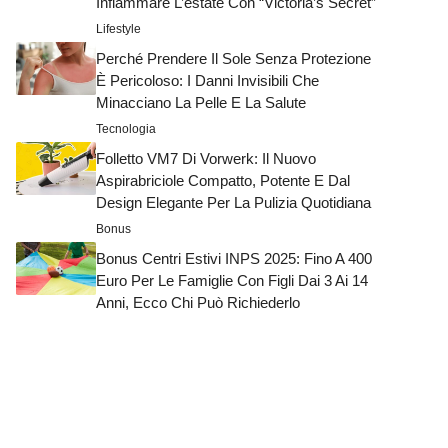
Infiammare L’estate Con “Victoria’s Secret”
Lifestyle
Perché Prendere Il Sole Senza Protezione
È Pericoloso: I Danni Invisibili Che
Minacciano La Pelle E La Salute
Tecnologia
Folletto VM7 Di Vorwerk: Il Nuovo
Aspirabriciole Compatto, Potente E Dal
Design Elegante Per La Pulizia Quotidiana
Bonus
Bonus Centri Estivi INPS 2025: Fino A 400
Euro Per Le Famiglie Con Figli Dai 3 Ai 14
Anni, Ecco Chi Può Richiederlo