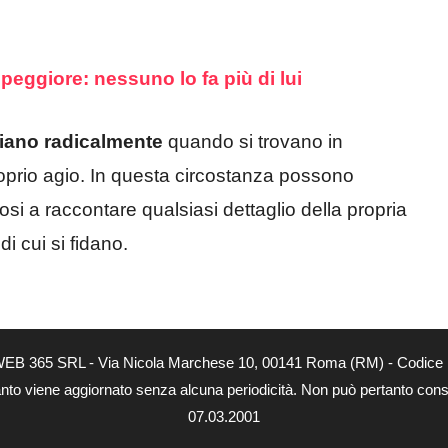
 peggiore: nessuno lo fa più di lui
ano radicalmente
quando si trovano in
oprio agio. In questa circostanza possono
si a raccontare qualsiasi dettaglio della propria
i cui si fidano.
tà di WEB 365 SRL - Via Nicola Marchese 10, 00141 Roma (RM) - Codice 
 quanto viene aggiornato senza alcuna periodicità. Non può pertanto consi
07.03.2001