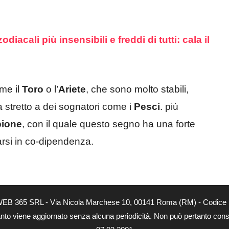
diacali più insensibili e freddi di tutti: cala il
me il
Toro
o l’
Ariete
, che sono molto stabili,
a stretto a dei sognatori come i
Pesci
. più
pione
, con il quale questo segno ha una forte
arsi in co-dipendenza.
tà di WEB 365 SRL - Via Nicola Marchese 10, 00141 Roma (RM) - Codice 
 quanto viene aggiornato senza alcuna periodicità. Non può pertanto consi