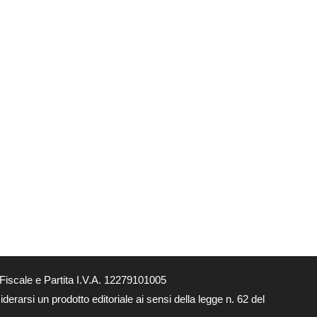
Fiscale e Partita I.V.A. 12279101005
derarsi un prodotto editoriale ai sensi della legge n. 62 del