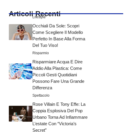
Articoli Recenti
Lifestyle
Occhiali Da Sole: Scopri
Come Scegliere Il Modello
Perfetto In Base Alla Forma
Del Tuo Viso!
Risparmio
Risparmiare Acqua E Dire
Addio Alla Plastica: Come
Piccoli Gesti Quotidiani
Possono Fare Una Grande
Differenza
Spettacolo
Rose Villain E Tony Effe: La
Coppia Esplosiva Del Pop
Urbano Torna Ad Infiammare
L’estate Con “Victoria’s
Secret”