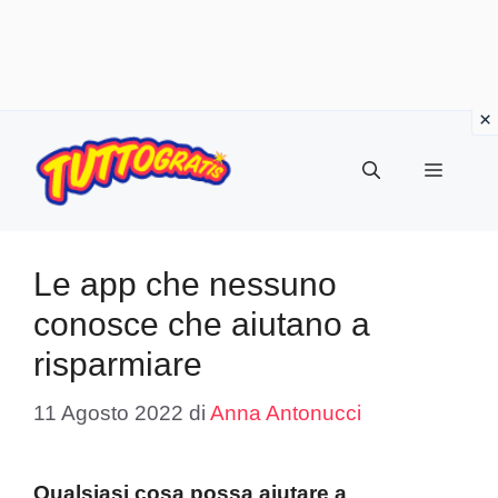
Vai
al
Menu
contenuto
Le app che nessuno
conosce che aiutano a
risparmiare
11 Agosto 2022
di
Anna Antonucci
Qualsiasi cosa possa aiutare a